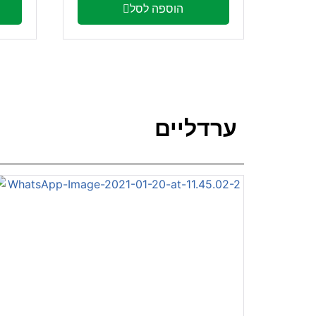
הוספה לסל
ערדליים