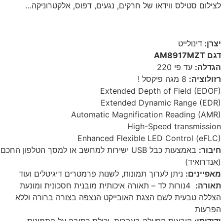
לצילום סטילס ווידאו של חרקים, נגעים, דפוס, אלקטרוניקה…
יצרן:
דינולייט
דגם AM8917MZT
הגדלה:
עד פי 220
רזולוציה:
8 מגה פיקסל !
Extended Depth of Field (EDOF)
Extended Dynamic Range (EDR)
Automatic Magnification Reading (AMR)
High-Speed transmission
Enhanced Flexible LED Control (eFLC)
חיבור:
באמצעות כבל
USB
ישירות למחשב או למסך הטלפון החכם
(אנדרואיד)
מאפיינים:
ניתן לערוך תמונות, לשנות פרמטרים דיגיטלים ועוד
תאורה:
4
נורות לד – תאורה איכותית מובנית חסכונית ומונעת
הצללה טבעית לשם הצגת האובייקט הנצפה בצורה ברורה וללא
הפרעות
ידידותי:
הוראות הפעלה בעברית, יכולת כתיבה על התמונות