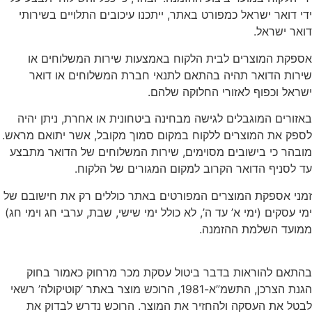
די דואר ישראל כמפורט באתר, ייתכנו עיכובים התלויים בשירותי
ואר ישראל.
ספקת המוצרים לבית הלקוח באמצעות שירות המשלוחים או
ירות הדואר תהיה בהתאם לתנאי חברת המשלוחים או דואר
שראל וכפוף לאזורי החלוקה שלהם.
אזורים המוגבלים לגישה מבחינה ביטחונית או אחרת, ניתן יהיה
ספק את המוצרים ללקוח במקום סמוך מקובל, אשר יתואם מראש.
ובהר כי בישובים מסוימים, שירות המשלוחים של הדואר מתבצע
ד לסניף הדואר הקרוב למקום המגורים של הלקוח.
מני אספקת המוצרים המפורטים באתר כוללים רק את חישובם של
מי עסקים (ימי א’ עד ה’, לא כולל ימי שישי, שבת, ערבי חג וימי חג)
מועד השלמת ההזמנה.
התאם להוראות בדבר ביטול עסקת מכר מרחוק כאמור בחוק
הגנת הצרכן, התשמ”א-1981, הרוכש מוצר באתר ‘קוטיקולה’ רשאי
בטל את העסקה ולהחזיר את המוצר. הרוכש נדרש לבדוק את