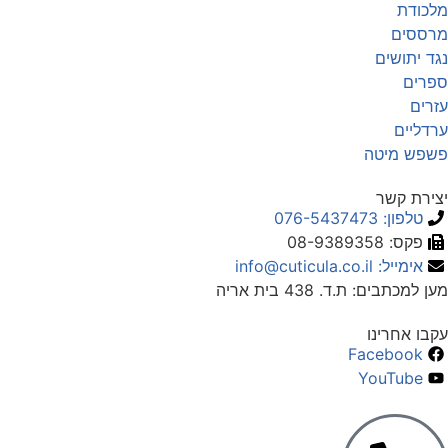
לכודת
רססים
גד יתושים
פרים
זרים
רדליים
שפש מיטה
צירת קשר
טלפון: 076-5437473
פקס: 08-9389358
אימייל: info@cuticula.co.il
ען למכתבים: ת.ד. 438 בית אריה
קבו אחרינו
Facebook
YouTube